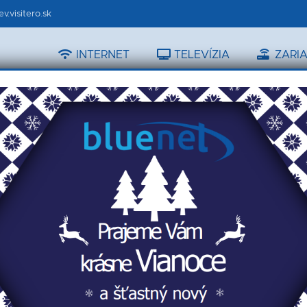
.visitero.sk
INTERNET
TELEVÍZIA
ZARIA
ti Vás budú spätne kontaktovať.