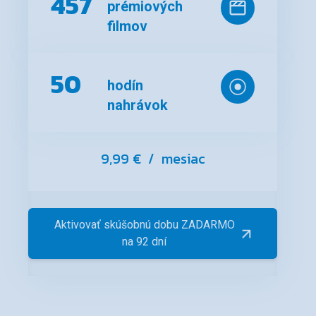
457
prémiových
filmov
50
hodín
nahrávok
9,99 €
/ mesiac
Aktivovať skúšobnú dobu ZADARMO
na 92 dní