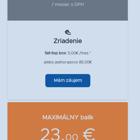
/ mesiac s DPH
Zriadenie
Set-top box:
5,00€ /mes.*
alebo jednorazovo 85,00€
Mám záujem
MAXIMÁLNY balík
23,
€
00