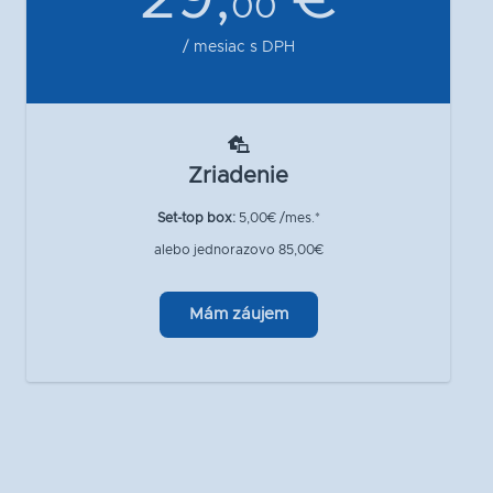
00
/ mesiac s DPH
Zriadenie
Set-top box:
5,00€ /mes.*
alebo jednorazovo 85,00€
Mám záujem