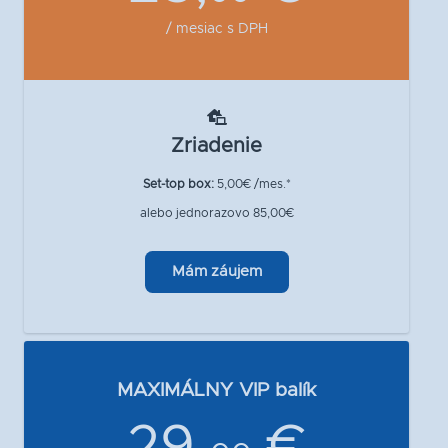
/ mesiac s DPH
Zriadenie
Set-top box:
5,00€ /mes.*
alebo jednorazovo 85,00€
Mám záujem
MAXIMÁLNY VIP balík
29,
€