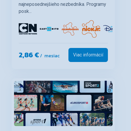
najneposednejšieho nezbedníka. Programy
posk...
a
dalšie...
2,86 €
/ mesiac
Viac informácií