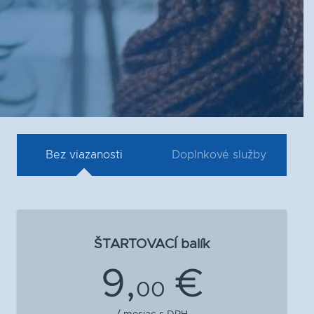
Bez viazanosti
Doplnkové služby
ŠTARTOVACÍ balík
9,
€
00