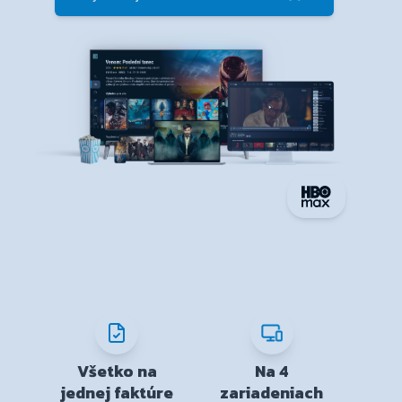
Všetko na
Na 4
jednej faktúre
zariadeniach