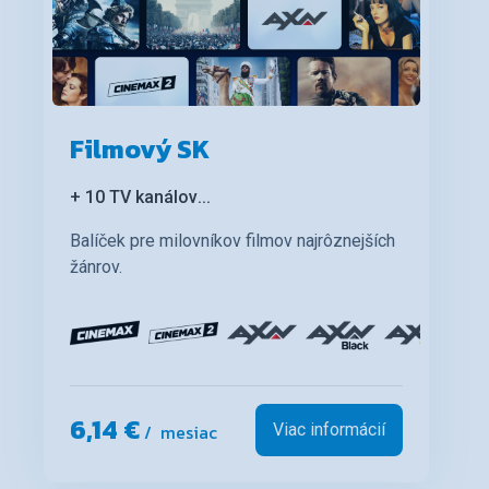
Filmový SK
+ 10 TV kanálov
...
Balíček pre milovníkov filmov najrôznejších
žánrov.
6,14 €
/ mesiac
Viac informácií