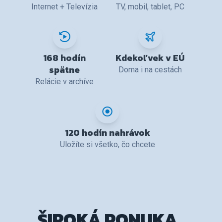
Internet + Televízia
TV, mobil, tablet, PC
168 hodín
Kdekoľvek v EÚ
spätne
Doma i na cestách
Relácie v archíve
120 hodín nahrávok
Uložíte si všetko, čo chcete
ŠIROKÁ PONUKA