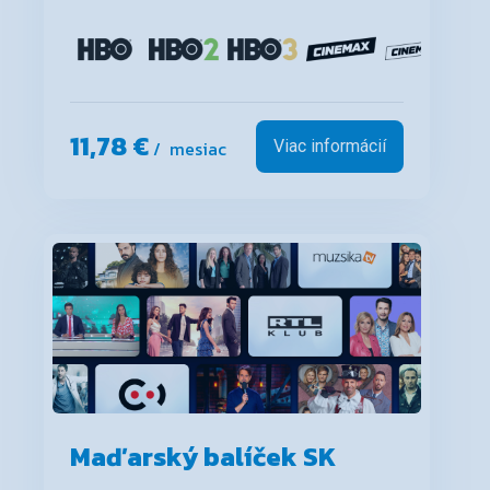
11,78 €
/ mesiac
Viac informácií
Maďarský balíček SK