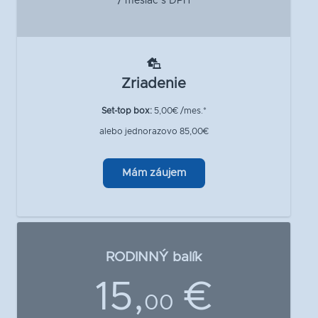
/ mesiac s DPH
Zriadenie
Set-top box:
5,00€ /mes.*
alebo jednorazovo 85,00€
Mám záujem
RODINNÝ balík
15,
€
00