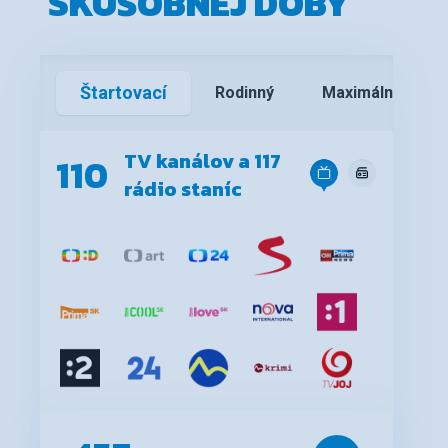
SKÚŠOBNEJ DOBY
Štartovací
Rodinný
Maximálny
TV kanálov a 117
110
rádio staníc