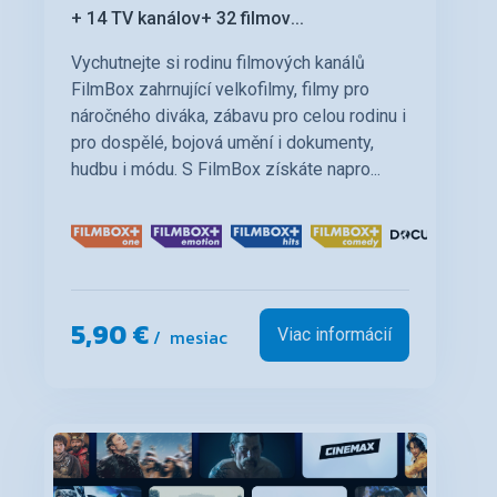
+ 14 TV kanálov
+ 32 filmov
...
Vychutnejte si rodinu filmových kanálů
FilmBox zahrnující velkofilmy, filmy pro
náročného diváka, zábavu pro celou rodinu i
pro dospělé, bojová umění i dokumenty,
hudbu i módu. S FilmBox získáte napro...
5,90 €
/ mesiac
Viac informácií