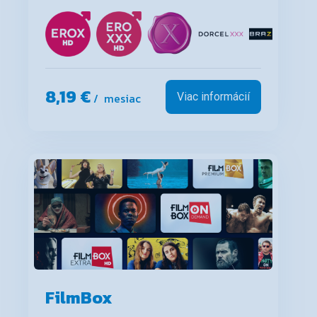
8,19 €
/ mesiac
Viac informácií
FilmBox