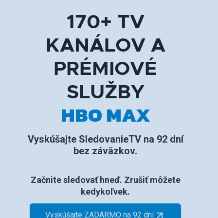
170+ TV
KANÁLOV A
PRÉMIOVÉ
SLUŽBY
HBO MAX
Vyskúšajte SledovanieTV na 92 dní
bez záväzkov.
Začnite sledovať hneď. Zrušiť môžete
kedykoľvek.
Vyskúšajte ZADARMO na 92 dní