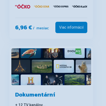
6,96 €
/ mesiac
Viac informácií
Dokumentární
+ 12 TV kanálov
...