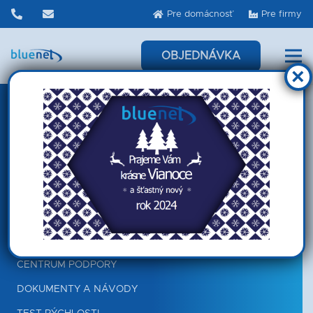
Pre domácnosť
Pre firmy
OBJEDNÁVKA
×
HOTLINE:
+421 911 420 520
SLUŽBY
INTERNET
TELEVÍZIA
ZARIADENIA
POMOC A PODPORA
CENTRUM PODPORY
DOKUMENTY A NÁVODY